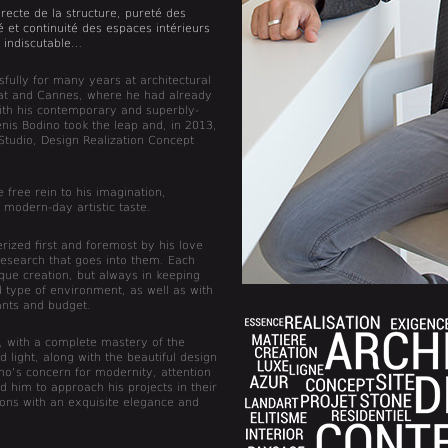
recte de la structure, pureté des
té et continuité des espaces intérieurs
é indiscutable…
fully for many years at architectural
rrat and Cannes, where he had already
th his contemporary and superbly-
nis Bodino took the leap and, in 2013,
tudio, Design Realization Concept
 free rein to his imagination,
y modern-day artistic taste.
rized first and foremost by his love
research that goes into them. Each
ique creation, but always in keeping
d type of environment, as well as with
ants and budget.
e, with a complete mastery of the
 light, along with the beautiful design
no’s concern for modernity, attention
d him to approach his projects in their
tions with an exquisite elegance and