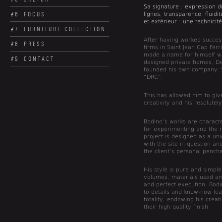
Sa signature : expression di
#6
FOCUS
lignes, transparence, fluidi
et extérieur : une technicit
#7
FURNITURE COLLECTION
After having worked success
#8
PRESS
firms in Saint Jean Cap Fe
made a name for himself wi
#9
CONTACT
designed private homes, De
founded his own company: S
“DRC”.
This has allowed him to give
creativity and his resolutel
Bodino’s works are characte
for experimenting and the 
project is designed as a un
with the site in question an
the client’s personal pench
His style is pure and simpl
volumes, materials used and
and perfect execution. Bodi
to details and know-how lea
totality, endowing his crea
their high quality finish.