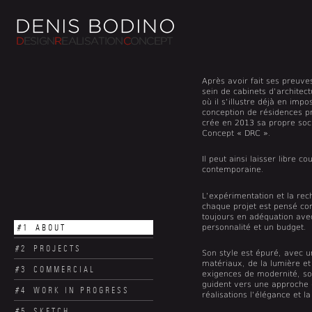
Après avoir fait ses preuv
sein de cabinets d’architec
où il s’illustre déjà en imp
conception de résidences p
crée en 2013 sa propre soci
Concept « DRC ».
Il peut ainsi laisser libre c
contemporaine.
L’expérimentation et la rec
chaque projet est pensé co
toujours en adéquation ave
#1
ABOUT
personnalité et un budget.
#2
PROJECTS
Son style est épuré, avec u
matériaux, de la lumière et
#3
COMMERCIAL
exigences de modernité, son
guident vers une approche g
#4
WORK IN PROGRESS
réalisations l’élégance et la 
#5
SKETCH