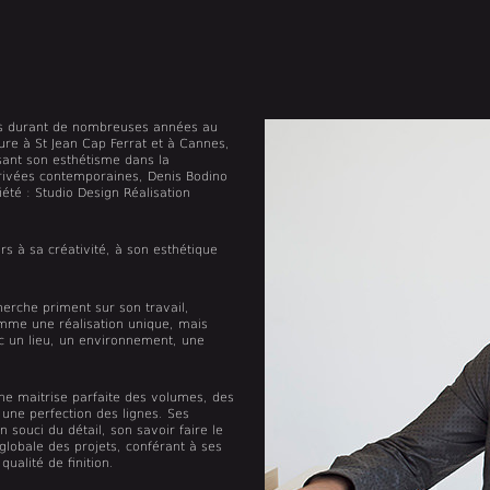
es durant de nombreuses années au
ture à St Jean Cap Ferrat et à Cannes,
osant son esthétisme dans la
rivées contemporaines, Denis Bodino
été : Studio Design Réalisation
ours à sa créativité, à son esthétique
herche priment sur son travail,
mme une réalisation unique, mais
c un lieu, un environnement, une
ne maitrise parfaite des volumes, des
 une perfection des lignes. Ses
 souci du détail, son savoir faire le
lobale des projets, conférant à ses
qualité de finition.